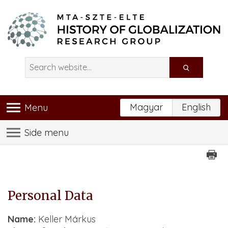
Magyar
English
Menu
Side menu
Personal Data
Name:
Keller Márkus