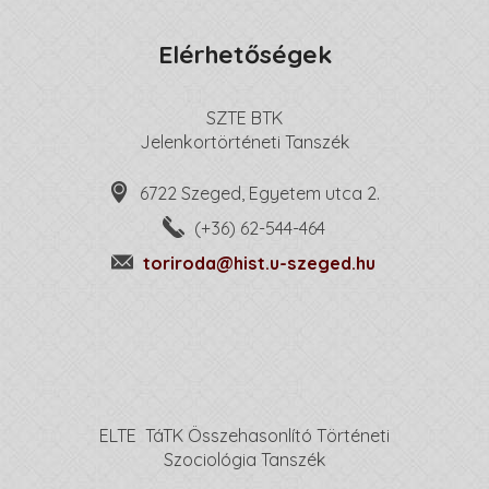
Elérhetőségek
SZTE BTK
Jelenkortörténeti Tanszék
6722 Szeged, Egyetem utca 2.
(+36) 62-544-464
toriroda@hist.u-szeged.hu
ELTE TáTK Összehasonlító Történeti
Szociológia Tanszék