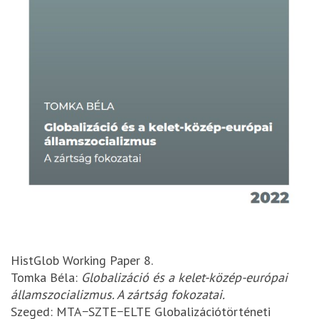
HistGlob Working Paper 8.
Tomka Béla:
Globalizáció és a kelet-közép-európai
államszocializmus. A zártság fokozatai.
Szeged: MTA−SZTE−ELTE Globalizációtörténeti