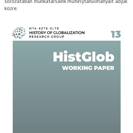
sorozatában munkatársaink műhelytanulmányait adjuk
közre.