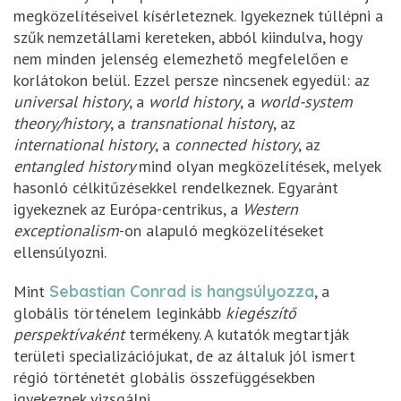
megközelítéseivel kísérleteznek. Igyekeznek túllépni a
szűk nemzetállami kereteken, abból kiindulva, hogy
nem minden jelenség elemezhető megfelelően e
korlátokon belül. Ezzel persze nincsenek egyedül: az
universal history
, a
world history
, a
world-system
theory/history
, a
transnational histor
y, az
international history
, a
connected history
, az
entangled history
mind olyan megközelítések, melyek
hasonló célkitűzésekkel rendelkeznek. Egyaránt
igyekeznek az Európa-centrikus, a
Western
exceptionalism
-on alapuló megközelítéseket
ellensúlyozni.
Mint
Sebastian Conrad is hangsúlyozza
, a
globális történelem leginkább
kiegészítő
perspektívaként
termékeny. A kutatók megtartják
területi specializációjukat, de az általuk jól ismert
régió történetét globális összefüggésekben
igyekeznek vizsgálni.