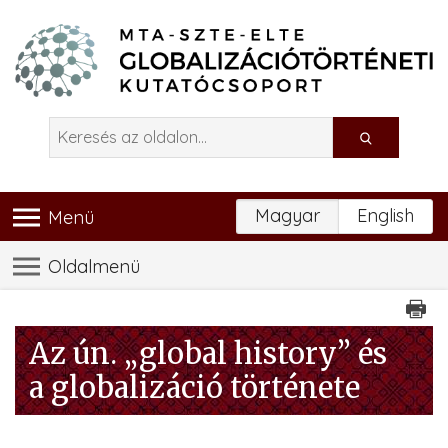
Magyar
English
Menü
Oldalmenü
Az ún. „global history” és
a globalizáció története