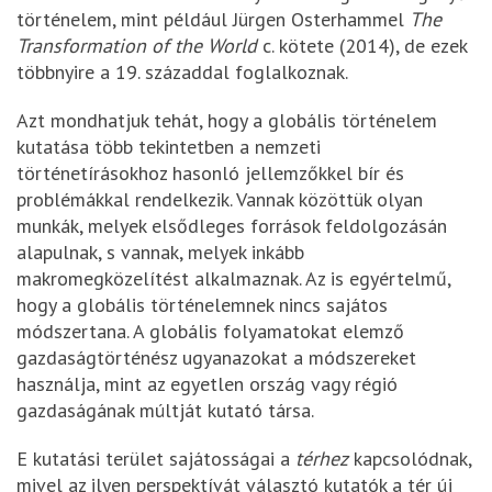
történelem, mint például Jürgen Osterhammel
The
Transformation of the World
c. kötete (2014), de ezek
többnyire a 19. századdal foglalkoznak.
Azt mondhatjuk tehát, hogy a globális történelem
kutatása több tekintetben a nemzeti
történetírásokhoz hasonló jellemzőkkel bír és
problémákkal rendelkezik. Vannak közöttük olyan
munkák, melyek elsődleges források feldolgozásán
alapulnak, s vannak, melyek inkább
makromegközelítést alkalmaznak. Az is egyértelmű,
hogy a globális történelemnek nincs sajátos
módszertana. A globális folyamatokat elemző
gazdaságtörténész ugyanazokat a módszereket
használja, mint az egyetlen ország vagy régió
gazdaságának múltját kutató társa.
E kutatási terület sajátosságai a
térhez
kapcsolódnak,
mivel az ilyen perspektívát választó kutatók a tér új