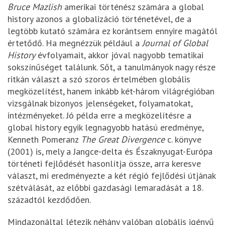
Bruce Mazlish
amerikai történész számára a global
history azonos a globalizáció történetével, de a
legtöbb kutató számára ez korántsem ennyire magától
értetődő. Ha megnézzük például a
Journal of Global
History
évfolyamait, akkor jóval nagyobb tematikai
sokszínűséget találunk. Sőt, a tanulmányok nagy része
ritkán választ a szó szoros értelmében globális
megközelítést, hanem inkább két-három világrégióban
vizsgálnak bizonyos jelenségeket, folyamatokat,
intézményeket. Jó példa erre a megközelítésre a
global history egyik legnagyobb hatású eredménye,
Kenneth Pomeranz
The Great Divergence
c. könyve
(2001) is, mely a Jangce-delta és Északnyugat-Európa
történeti fejlődését hasonlítja össze, arra keresve
választ, mi eredményezte a két régió fejlődési útjának
szétválását, az előbbi gazdasági lemaradását a 18.
századtól kezdődően.
Mindazonáltal létezik néhány valóban globális igényű