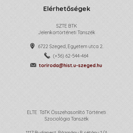
Elérhetőségek
SZTE BTK
Jelenkortörténeti Tanszék
6722 Szeged, Egyetem utca 2.
(+36) 62-544-464
toriroda@hist.u-szeged.hu
ELTE TáTK Összehasonlító Történeti
Szociológia Tanszék
1117 Budapest, Pázmány P. sétány 1/A