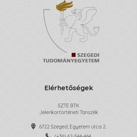
Elérhetőségek
SZTE BTK
Jelenkortörténeti Tanszék
6722 Szeged, Egyetem utca 2.
(+36) 62-544-464