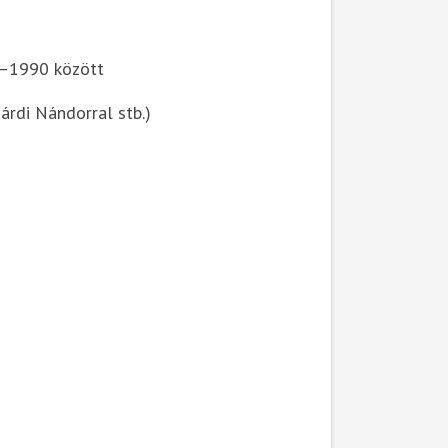
7–1990 között
árdi Nándorral stb.)