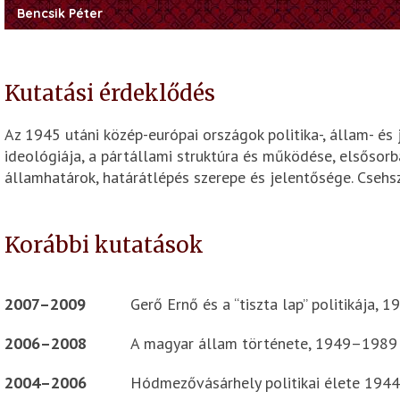
Bencsik Péter
Kutatási érdeklődés
Az 1945 utáni közép-európai országok politika-, állam- é
ideológiája, a pártállami struktúra és működése, elsősorb
államhatárok, határátlépés szerepe és jelentősége. Csehs
Korábbi kutatások
2007–2009
Gerő Ernő és a “tiszta lap” politikája, 1
2006–2008
A magyar állam története, 1949–1989
2004–2006
Hódmezővásárhely politikai élete 194