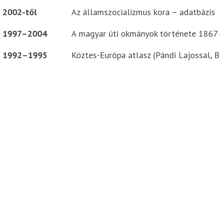
2002-től
Az államszocializmus kora – adatbázis
1997–2004
A magyar úti okmányok története 186
1992–1995
Köztes-Európa atlasz (Pándi Lajossal, B