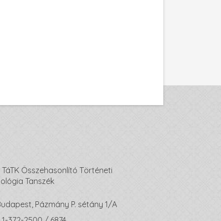
 TáTK Összehasonlító Történeti
iológia Tanszék
 Budapest, Pázmány P. sétány 1/A
 1-372-2500 / 6874