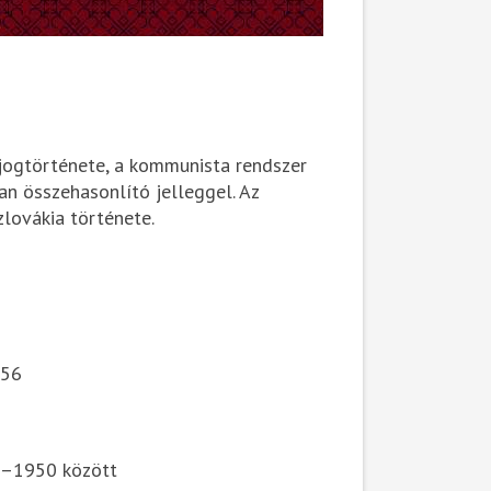
s jogtörténete, a kommunista rendszer
an összehasonlító jelleggel. Az
zlovákia története.
956
4–1950 között