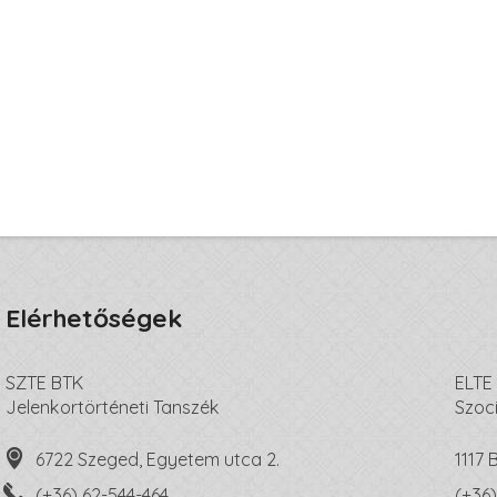
Elérhetőségek
SZTE BTK
ELTE
Jelenkortörténeti Tanszék
Szoc
6722 Szeged, Egyetem utca 2.
1117
(+36) 62-544-464
(+36)