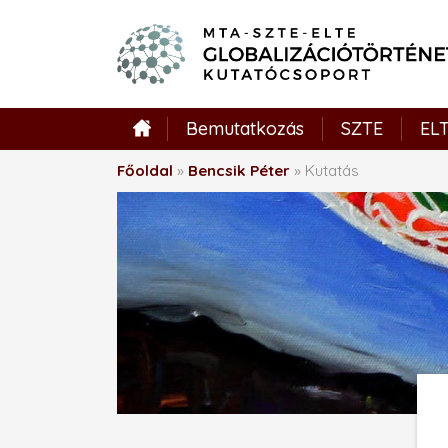
Bemutatkozás
Hírek
SZTE
EL
Főoldal
»
Bencsik Péter
»
Kutatás