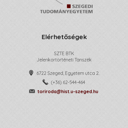
Elérhetőségek
SZTE BTK
Jelenkortörténeti Tanszék
6722 Szeged, Egyetem utca 2.
(+36) 62-544-464
toriroda@hist.u-szeged.hu