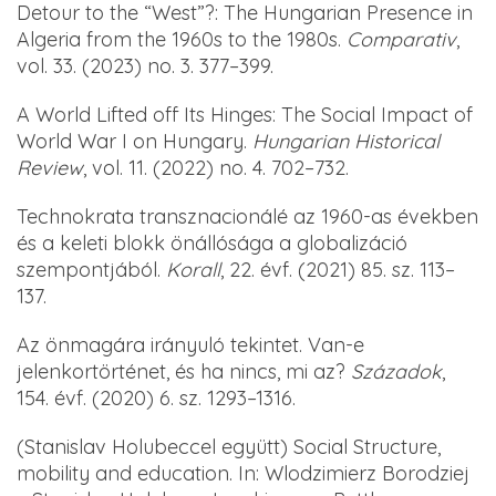
Detour to the “West”?: The Hungarian Presence in
Algeria from the 1960s to the 1980s.
Comparativ
,
vol. 33. (2023) no. 3. 377–399.
A World Lifted off Its Hinges: The Social Impact of
World War I on Hungary.
Hungarian Historical
Review
, vol. 11. (2022) no. 4. 702–732.
Technokrata transznacionálé az 1960-as években
és a keleti blokk önállósága a globalizáció
szempontjából.
Korall
, 22. évf. (2021) 85. sz. 113–
137.
Az önmagára irányuló tekintet. Van-e
jelenkortörténet, és ha nincs, mi az?
Századok
,
154. évf. (2020) 6. sz. 1293–1316.
(Stanislav Holubeccel együtt) Social Structure,
mobility and education. In: Wlodzimierz Borodziej