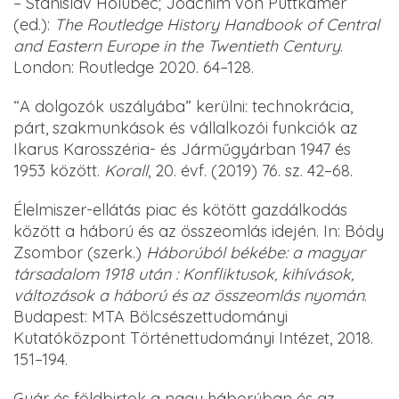
– Stanislav Holubec; Joachim von Puttkamer
(ed.):
The Routledge History Handbook of Central
and Eastern Europe in the Twentieth Century
.
London: Routledge 2020. 64–128.
“A dolgozók uszályába” kerülni: technokrácia,
párt, szakmunkások és vállalkozói funkciók az
Ikarus Karosszéria- és Járműgyárban 1947 és
1953 között.
Korall
, 20. évf. (2019) 76. sz. 42–68.
Élelmiszer-ellátás piac és kötött gazdálkodás
között a háború és az összeomlás idején. In: Bódy
Zsombor (szerk.)
Háborúból békébe: a magyar
társadalom 1918 után : Konfliktusok, kihívások,
változások a háború és az összeomlás nyomán
.
Budapest: MTA Bölcsészettudományi
Kutatóközpont Történettudományi Intézet, 2018.
151–194.
Gyár és földbirtok a nagy háborúban és az