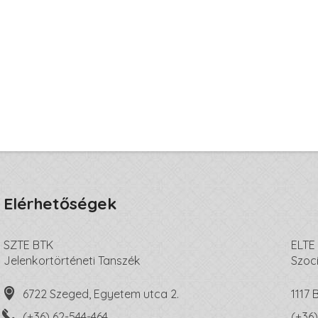
Elérhetőségek
SZTE BTK
ELTE
Jelenkortörténeti Tanszék
Szoc
6722 Szeged, Egyetem utca 2.
1117
(+36) 62-544-464
(+36)