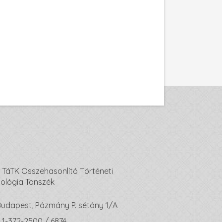
 TáTK Összehasonlító Történeti
iológia Tanszék
 Budapest, Pázmány P. sétány 1/A
 1-372-2500 / 6874