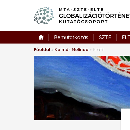
Bemutatkozás
Hírek
SZTE
EL
Főoldal
»
Kalmár Melinda
»
Profil