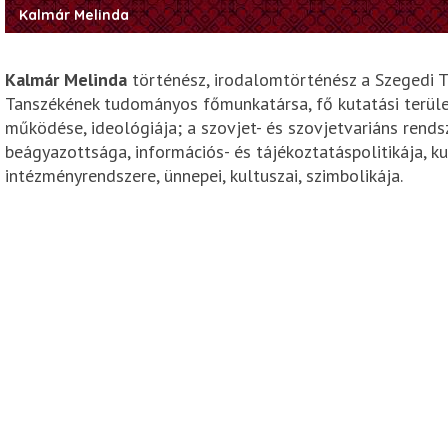
Kalmár Melinda
Kalmár Melinda
történész, irodalomtörténész a Szegedi 
Tanszékének tudományos főmunkatársa, fő kutatási terület
működése, ideológiája; a szovjet- és szovjetvariáns rendsze
beágyazottsága, információs- és tájékoztatáspolitikája, kul
intézményrendszere, ünnepei, kultuszai, szimbolikája.