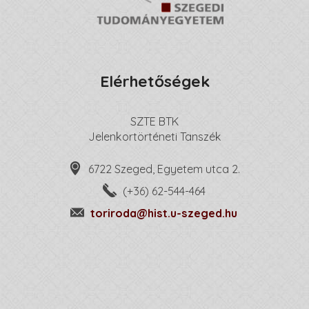
Elérhetőségek
SZTE BTK
Jelenkortörténeti Tanszék
6722 Szeged, Egyetem utca 2.
(+36) 62-544-464
toriroda@hist.u-szeged.hu