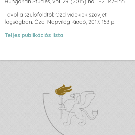
Hungarian Studies, vol. 29. (2015) no. 1–2. 147–155.
Távol a szülőföldtől: Ózd vidékiek szovjet
fogságban. Ózd: Napvilág Kiadó, 2017. 153 p.
Teljes publikációs lista