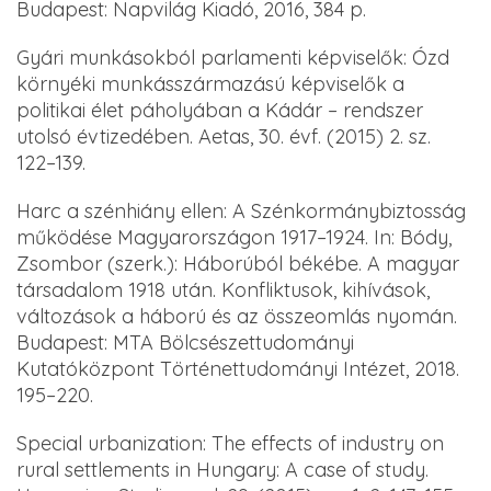
Budapest: Napvilág Kiadó, 2016, 384 p.
Gyári munkásokból parlamenti képviselők: Ózd
környéki munkásszármazású képviselők a
politikai élet páholyában a Kádár – rendszer
utolsó évtizedében. Aetas, 30. évf. (2015) 2. sz.
122–139.
Harc a szénhiány ellen: A Szénkormánybiztosság
működése Magyarországon 1917–1924. In: Bódy,
Zsombor (szerk.): Háborúból békébe. A magyar
társadalom 1918 után. Konfliktusok, kihívások,
változások a háború és az összeomlás nyomán.
Budapest: MTA Bölcsészettudományi
Kutatóközpont Történettudományi Intézet, 2018.
195–220.
Special urbanization: The effects of industry on
rural settlements in Hungary: A case of study.