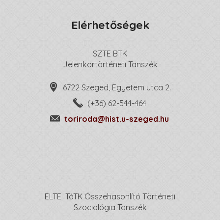
Elérhetőségek
SZTE BTK
Jelenkortörténeti Tanszék
6722 Szeged, Egyetem utca 2.
(+36) 62-544-464
toriroda@hist.u-szeged.hu
ELTE TáTK Összehasonlító Történeti
Szociológia Tanszék