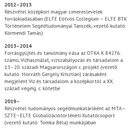
2012–2013
Részvétel középkori magyar címereslevelek
forráskiadásában (ELTE Eötvös Collegium – ELTE BTK
Történelem Segédtudományai Tanszék, vezető kutató:
Körmendi Tamás)
2013–2014
Forrásgyűjtés és tanulmány írása az OTKA K 84276.
számú, Vízhasználat, vízszabályozás és társadalom a
13–20. századi Magyarországon c. projekt (vezető
kutató: Horváth Gergely Krisztián) zárásaként
megjelent Víz és társadalom a középkortól a XX.
század végéig. c. kötetbe
2019–
Részvétel tudományos segédmunkatársként az MTA–
SZTE–ELTE Globalizációtörténeti Kutatócsoport
(vezető kutató: Tomka Béla) munkájában