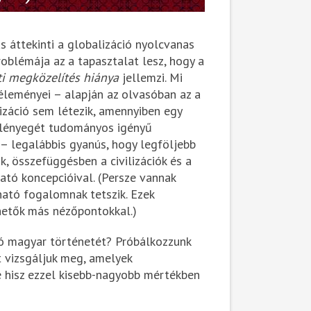
s áttekinti a globalizáció nyolcvanas
oblémája az a tapasztalat lesz, hogy a
ti megközelítés hiánya
jellemzi. Mi
véleményei – alapján az olvasóban az a
izáció sem létezik, amennyiben egy
 lényegét tudományos igényű
t – legalábbis gyanús, hogy legföljebb
, összefüggésben a civilizációk és a
tó koncepcióival. (Persze vannak
ható fogalomnak tetszik. Ezek
hetők más nézőpontokkal.)
ió magyar történetét? Próbálkozzunk
t vizsgáljuk meg, amelyek
e hisz ezzel kisebb-nagyobb mértékben