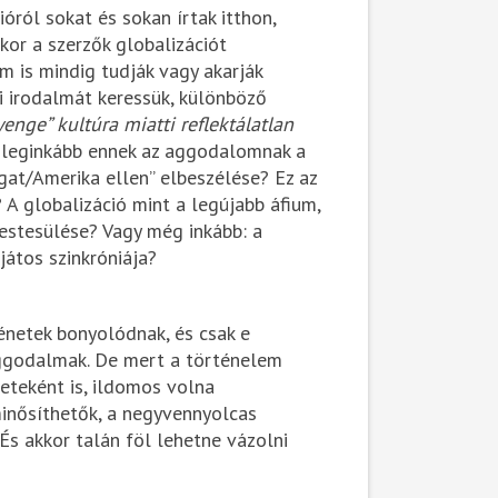
ról sokat és sokan írtak itthon,
kor a szerzők globalizációt
m is mindig tudják vagy akarják
i irodalmát keressük, különböző
yenge” kultúra miatti reflektálatlan
ől leginkább ennek az aggodalomnak a
gat/Amerika ellen” elbeszélése? Ez az
A globalizáció mint a legújabb áfium,
estesülése? Vagy még inkább: a
játos szinkróniája?
énetek bonyolódnak, és csak e
 aggodalmak. De mert a történelem
eteként is, ildomos volna
inősíthetők, a negyvennyolcas
És akkor talán föl lehetne vázolni