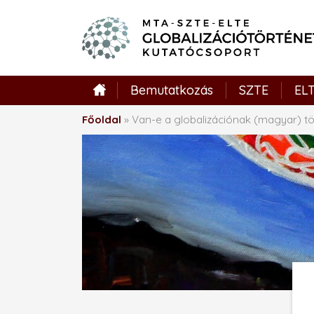
Bemutatkozás
Hírek
SZTE
EL
Főoldal
»
Van-e a globalizációnak (magyar) t