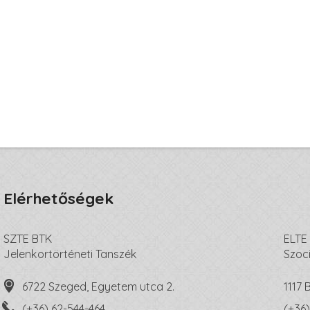
Elérhetőségek
SZTE BTK
ELTE
Jelenkortörténeti Tanszék
Szoc
6722 Szeged, Egyetem utca 2.
1117
(+36) 62-544-464
(+36)